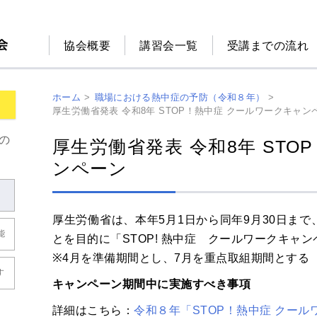
協会概要
講習会一覧
受講までの流れ
ホーム
>
職場における熱中症の予防（令和８年）
>
厚生労働省発表 令和8年 STOP！熱中症 クールワークキャン
の
厚生労働省発表 令和8年 STO
ンペーン
厚生労働省は、本年5月1日から同年9月30日ま
能
とを目的に「STOP! 熱中症 クールワークキャ
※4月を準備期間とし、7月を重点取組期間とする
す
キャンペーン期間中に実施すべき事項
詳細はこちら：
令和８年「STOP！熱中症 クール