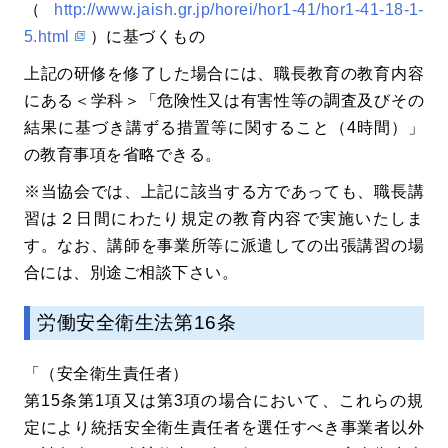
（
http://www.jaish.gr.jp/horei/hor1-41/hor1-41-18-1-
5.html
）に基づくもの
上記の研修を修了した場合には、職長教育の教育内容
にある＜学科＞「危険性又は有害性等の調査及びその
結果に基づき講ずる措置等に関すること（4時間）」
の教育事項を省略できる。
※当協会では、上記に該当する方であっても、職長講
習は２日間にわたり規定の教育内容で実施いたしま
す。なお、講師を事業所等に派遣しての出張講習の場
合には、別途ご相談下さい。
労働安全衛生法第16条
「（安全衛生責任者）
第15条第1項又は第3項の場合において、これらの規
定により統括安全衛生責任者を選任すべき事業者以外