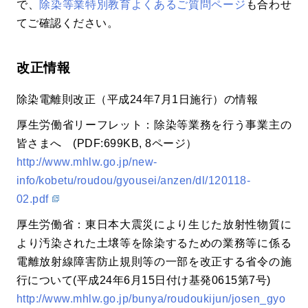
で、
除染等業特別教育よくあるご質問ページ
も合わせ
てご確認ください。
改正情報
除染電離則改正（平成24年7月1日施行）の情報
厚生労働省リーフレット：除染等業務を行う事業主の
皆さまへ (PDF:699KB, 8ページ）
http://www.mhlw.go.jp/new-
info/kobetu/roudou/gyousei/anzen/dl/120118-
02.pdf
厚生労働省：東日本大震災により生じた放射性物質に
より汚染された土壌等を除染するための業務等に係る
電離放射線障害防止規則等の一部を改正する省令の施
行について(平成24年6月15日付け基発0615第7号)
http://www.mhlw.go.jp/bunya/roudoukijun/josen_gyo