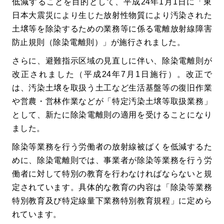
低減することを目的として、平成24年1月1日に「東
日本大震災により生じた放射性物質により汚染された
土壌等を除染するための業務等に係る電離放射線障害
防止規則（除染電離則）」が施行されました。
さらに、避難指示区域の見直しに伴い、除染電離則が
改正されました（平成24年7月1日施行）。改正で
は、汚染土壌を取扱う土工など生活基盤等の復旧作業
や営農・営林作業などが「特定汚染土壌等取扱業務」
として、新たに除染電離則の適用を受けることになり
ました。
除染等業務を行う労働者の放射線被ばくを低減するた
めに、除染電離則では、事業者が除染等業務を行う労
働者に対して特別の教育を行わなければならないと規
定されています。具体的な教育の内容は「除染等業務
特別教育及び特定線量下業務特別教育規程」に定めら
れています。