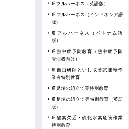
📔フルハーネス（英語版）
📔フルハーネス（インドネシア語
版）
📔フルハーネス（ベトナム語
版）
📔熱中症予防教育（熱中症予防
管理者向け）
📔自由研削といし取替試運転作
業者特別教育
📔足場の組立て等特別教育
📔足場の組立て等特別教育（英語
版）
📔酸素欠乏・硫化水素危険作業
特別教育