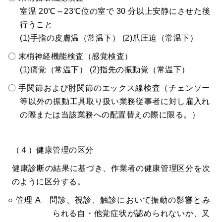
室温 20℃～23℃位の室で 30 分以上安静にさせた後
行うこと
(1)手指の皮膚温（常温下） (2)爪圧迫（常温下）
〇 末梢神経機能検査（感覚検査）
(1)痛覚（常温下） (2)指先の振動覚（常温下）
〇 手関節および肘関節のエックス線検査（チェンソー
等以外の振動工具取り扱い業務従事者に対し雇入れ
の際または当該業務への配置替えの際に限る。）
（４）健康管理の区分
健康診断の結果に基づき、作業者の健康管理区分を次
のように区分する。
○ 管理 A 問診、視診、触診において振動の影響とみ
られる自・他覚症状が認められないか、又