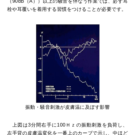
（90dB（A））以上の騒音を伴なう作業では、必ず耳
栓や耳覆いを着用する習慣をつけることが必要です。
振動・騒音刺激が皮膚温に及ぼす影響
上図は3分間右手に100Ｈｚの振動刺激を負荷し、
左手背の皮膚温変化を一番上のカーブで示し、中ほど