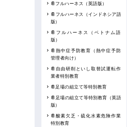
📔フルハーネス（英語版）
📔フルハーネス（インドネシア語
版）
📔フルハーネス（ベトナム語
版）
📔熱中症予防教育（熱中症予防
管理者向け）
📔自由研削といし取替試運転作
業者特別教育
📔足場の組立て等特別教育
📔足場の組立て等特別教育（英語
版）
📔酸素欠乏・硫化水素危険作業
特別教育