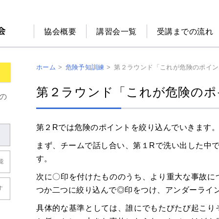
協会概要
講習会一覧
受講までの流れ
ホーム
>
危険予知訓練
>
第２ラウンド「これが危険のポイン
第２ラウンド「これが危険のポ
の
第２Rでは危険のポイントを絞り込んでいきます
まず、チームで話し合い、第１Rで洗い出した中
す。
能
次に〇印を付けたもののうち、より重大な事故に
す
つか二つに絞り込んで◎印をつけ、アンダーライ
具体的な基準としては、誰にでもたびたび起こり