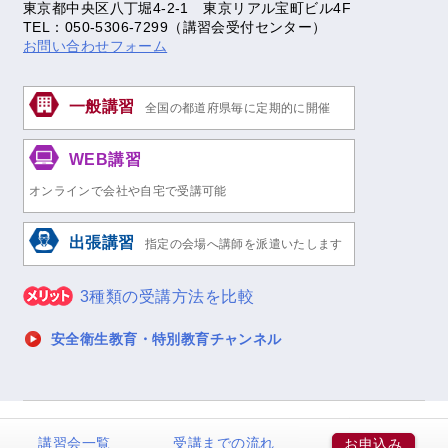
東京都中央区八丁堀4-2-1 東京リアル宝町ビル4F
TEL：050-5306-7299（講習会受付センター）
お問い合わせフォーム
一般講習
全国の都道府県毎に定期的に開催
WEB講習
オンラインで会社や自宅で受講可能
出張講習
指定の会場へ講師を派遣いたします
3種類の受講方法を比較
安全衛生教育・特別教育チャンネル
Copyright (c)
2026（一財）中小建設業特別教育協会
講習会一覧
受講までの流れ
お申込み
All rights reserved.