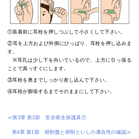
①装着前に耳栓を押しつぶして小さくして下さい。
②耳を上方および外側にひっぱり、耳栓を押し込みま
す。
※耳孔は少し下を向いているので、上方に引っ張る
ことで真っすぐにします。
③耳栓を奥までしっかり差し込んで下さい。
④耳栓が膨張するまでそのままにして下さい。
≪第3章 第2節 安全衛生保護具①
第4章 第1節 研削盤と研削といしの適合性の確認≫