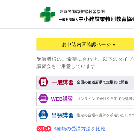
お申込内容確認ページ »
受講者様のご希望に合わせ、以下のタイプ
講習会もご用意しています
一般講習
全国の都道府県で定期的に開催
WEB講習
オンラインで会社や自宅で受講可
出張講習
指定の会場へ講師を派遣いたしま
3種類の受講方法を比較