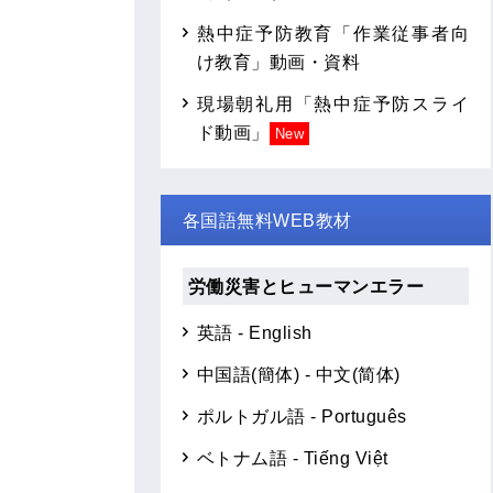
熱中症予防教育「作業従事者向
け教育」動画・資料
現場朝礼用「熱中症予防スライ
ド動画」
New
各国語無料WEB教材
労働災害とヒューマンエラー
英語 - English
中国語(簡体) - 中文(简体)
ポルトガル語 - Português
ベトナム語 - Tiếng Việt