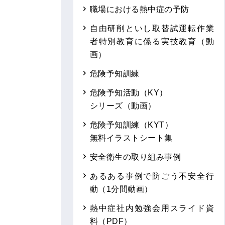
職場における熱中症の予防
自由研削といし取替試運転作業
者特別教育に係る実技教育（動
画）
危険予知訓練
危険予知活動（KY）
シリーズ（動画）
危険予知訓練（KYT）
無料イラストシート集
安全衛生の取り組み事例
あるある事例で防ごう不安全行
動（1分間動画）
熱中症社内勉強会用スライド資
料（PDF）