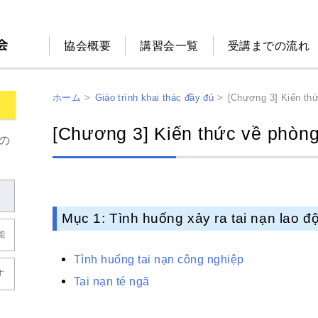
協会概要
講習会一覧
受講までの流れ
ホーム
>
Giáo trình khai thác đầy đủ
>
[Chương 3] Kiến thứ
[Chương 3] Kiến thức về phòng
の
Mục 1: Tình huống xảy ra tai nạn lao đ
能
Tình huống tai nạn công nghiệp
す
Tai nạn té ngã