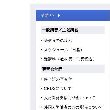
受講ガイド
一般講習／主催講習
受講までの流れ
スケジュール（日程）
受講料（教材費・消費税込）
講習会全般
修了証の再交付
CPDSについて
人材開発支援助成金について
外国人労働者の方の受講について