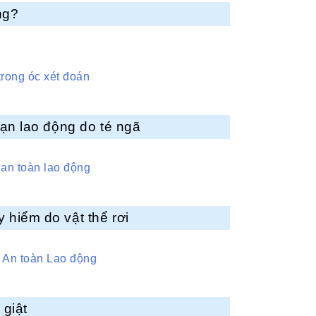
ng?
trong óc xét đoán
ạn lao động do té ngã
 an toàn lao động
hiểm do vật thể rơi
à An toàn Lao động
 giật