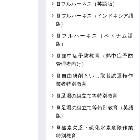
📔フルハーネス（英語版）
📔フルハーネス（インドネシア語
版）
📔フルハーネス（ベトナム語
版）
📔熱中症予防教育（熱中症予防
管理者向け）
📔自由研削といし取替試運転作
業者特別教育
📔足場の組立て等特別教育
📔足場の組立て等特別教育（英語
版）
📔酸素欠乏・硫化水素危険作業
特別教育