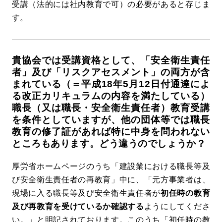
受講（法的には社内教育で可）の必要があると存じま
す。
貴協会では受講資格として、「安全衛生責任
者」及び「リスクアセスメント」の両方が含
まれている（＝平成18年5月12日付通達によ
る改正カリキュラムの内容を満たしている）
職長（又は職長・安全衛生責任者）教育受講
を条件としていますが、他の団体等では職長
教育の修了証があれば特に中身を問われない
ところもあります。どう違うのでしょうか？
厚労省ホームページのうち「建設業における職長等及
び安全衛生責任者の再教育」中に、「元方事業者は、
現場に入る職長等及び安全衛生責任者が
初任時の教育
及び再教育を受けているか確認する
ようにしてくださ
い。」と明記されております。このうち「初任時の教