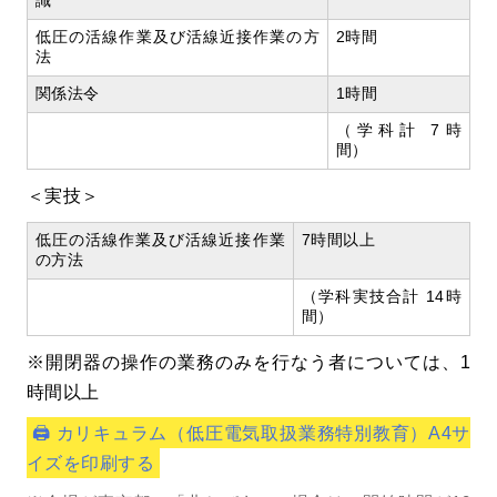
識
低圧の活線作業及び活線近接作業の方
2時間
法
関係法令
1時間
（学科計 7時
間）
＜実技＞
低圧の活線作業及び活線近接作業
7時間以上
の方法
（学科実技合計 14時
間）
※開閉器の操作の業務のみを行なう者については、1
時間以上
🖨 カリキュラム（低圧電気取扱業務特別教育）A4サ
イズを印刷する