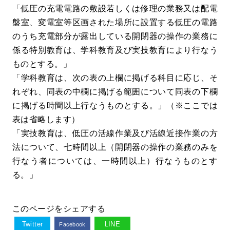
「低圧の充電電路の敷設若しくは修理の業務又は配電
盤室、変電室等区画された場所に設置する低圧の電路
のうち充電部分が露出している開閉器の操作の業務に
係る特別教育は、学科教育及び実技教育により行なう
ものとする。」
「学科教育は、次の表の上欄に掲げる科目に応じ、そ
れぞれ、同表の中欄に掲げる範囲について同表の下欄
に掲げる時間以上行なうものとする。」（※ここでは
表は省略します）
「実技教育は、低圧の活線作業及び活線近接作業の方
法について、七時間以上（開閉器の操作の業務のみを
行なう者については、一時間以上）行なうものとす
る。」
このページをシェアする
Twitter
LINE
Facebook